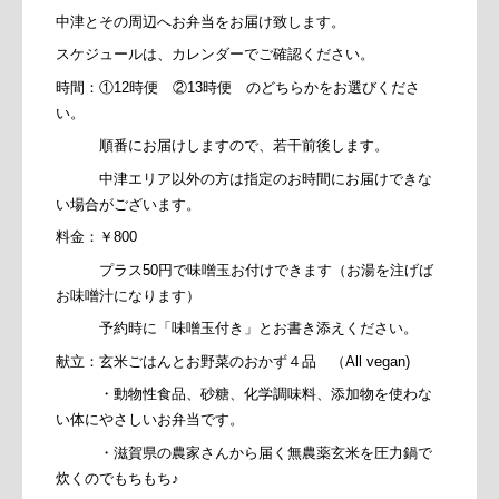
中津とその周辺へお弁当をお届け致します。
スケジュールは、カレンダーでご確認ください。
時間：①12時便 ②13時便 のどちらかをお選びくださ
い。
順番にお届けしますので、若干前後します。
中津エリア以外の方は指定のお時間にお届けできな
い場合がございます。
料金：￥800
プラス50円で味噌玉お付けできます（お湯を注げば
お味噌汁になります）
予約時に「味噌玉付き」とお書き添えください。
献立：玄米ごはんとお野菜のおかず４品 （All vegan)
・動物性食品、砂糖、化学調味料、添加物を使わな
い体にやさしいお弁当です。
・滋賀県の農家さんから届く無農薬玄米を圧力鍋で
炊くのでもちもち♪